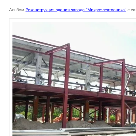
Альбом
Реконструкция здания завода "Микроэлектроника"
с са